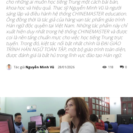
cho những ai muốn học tiếng Trung một cách bài bản,
khoa học và hiệu quả. Thạc sỹ Nguyễn Minh Vũ là người
sáng lập và điều hành hệ thống CHINEMASTER education.
Ông đồng thời là tác giả của hàng vạn tác phẩm giáo trình
Hán ngữ độc quyền tại Việt Nam. Những tác phẩm này chỉ
xuất hiện duy nhất trong hệ thống CHINEMASTER và được
coi là nền tảng chuẩn mực cho việc học tiếng Trung trực
tuyến. Trong đó, kiệt tác nổi bật nhất chính là ĐẠI GIÁO
TRÌNH HÁN NGỮ TOÀN TẬP, một bộ giáo trình toàn diện,
được đánh giá là bất hủ trong lĩnh vực đào tạo Hán ngữ.
Tác giả
Nguyễn Minh Vũ
28/01/2026
118
0