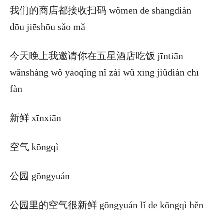
我们的商店都接收扫码 wǒmen de shāngdiàn
dōu jiēshōu sǎo mǎ
今天晚上我邀请你在五星酒店吃饭 jīntiān
wǎnshàng wǒ yāoqǐng nǐ zài wǔ xīng jiǔdiàn chī
fàn
新鲜 xīnxiān
空气 kōngqì
公园 gōngyuán
公园里的空气很新鲜 gōngyuán lǐ de kōngqì hěn