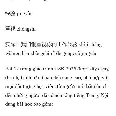
经验 jīngyàn
重视 zhòngshì
实际上我们很重视你的工作经验 shíjì shàng
wǒmen hěn zhòngshì nǐ de gōngzuò jīngyàn
Bài 12 trong giáo trình HSK 2026 được xây dựng
theo lộ trình từ cơ bản đến nâng cao, phù hợp với
mọi đối tượng học viên, từ người mới bắt đầu cho
đến những người đã có nền tảng tiếng Trung. Nội
dung bài học bao gồm: