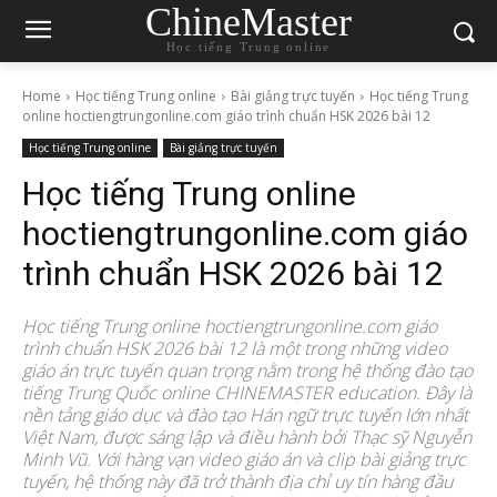
ChineMaster
Học tiếng Trung online
Home
Học tiếng Trung online
Bài giảng trực tuyến
Học tiếng Trung
online hoctiengtrungonline.com giáo trình chuẩn HSK 2026 bài 12
Học tiếng Trung online
Bài giảng trực tuyến
Học tiếng Trung online
hoctiengtrungonline.com giáo
trình chuẩn HSK 2026 bài 12
Học tiếng Trung online hoctiengtrungonline.com giáo
trình chuẩn HSK 2026 bài 12 là một trong những video
giáo án trực tuyến quan trọng nằm trong hệ thống đào tạo
tiếng Trung Quốc online CHINEMASTER education. Đây là
nền tảng giáo dục và đào tạo Hán ngữ trực tuyến lớn nhất
Việt Nam, được sáng lập và điều hành bởi Thạc sỹ Nguyễn
Minh Vũ. Với hàng vạn video giáo án và clip bài giảng trực
tuyến, hệ thống này đã trở thành địa chỉ uy tín hàng đầu