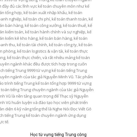
i đầy đủ các lĩnh vực kế toán chuyên môn như kế
án tổng hợp, kế toán xuất nhập khẩu, kế toán
anh nghiệp, kế toán chi phí, kế toán thanh toán, kế
án bán hàng, kế toán công xưởng, kế toán thuế, kế
án kiểm toán, kế toán hành chính và sự nghiệp, kế
án kiểm kê kho hàng, kế toán bán hàng, kế toán
anh thu, kế toán tài chính, kế toán công ty, kế toán
n phòng, kế toán logistics & vận tải, kế toán thực
ng, kế toán thực chiến, và rất nhiều mảng kế toán
uyên ngành khác đều được tích hợp trong cuốn
ch tiếng Trung 9999 từ vựng kế toán tiếng Trung
uyên ngành của tác giả Nguyễn Minh Vũ. Tác phẩm
áo trình tiếng Trung kế toán tổng hợp 9999 từ vựng
 toán tiếng Trung chuyên ngành của tác giả Nguyễn
nh Vũ là nền tảng quan trọng để Thạc sỹ Nguyễn
nh Vũ huấn luyện và đào tạo học viên phát triển
àn diện 6 kỹ năng tổng thể là Nghe Nói Đọc Viết Gõ
ch tiếng Trung kế toán chuyên ngành ứng dụng
ực tế.
Học từ vựng tiếng Trung công