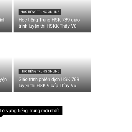
HỌC TIẾNG TRUNG ONLINE
ình
Học tiếng Trung HSK 789 giáo
trình luyện thi HSKK Thầy Vũ
HỌC TIẾNG TRUNG ONLINE
uyện
Giáo trình phiên dịch HSK 789
luyện thi HSK 9 cấp Thầy Vũ
Từ vựng tiếng Trung mới nhất