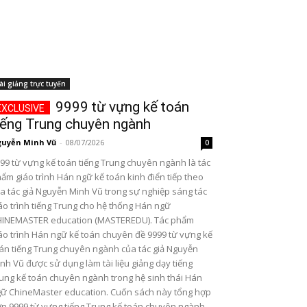
ài giảng trực tuyến
9999 từ vựng kế toán
iếng Trung chuyên ngành
uyễn Minh Vũ
-
08/07/2026
0
99 từ vựng kế toán tiếng Trung chuyên ngành là tác
ẩm giáo trình Hán ngữ kế toán kinh điển tiếp theo
a tác giả Nguyễn Minh Vũ trong sự nghiệp sáng tác
áo trình tiếng Trung cho hệ thống Hán ngữ
INEMASTER education (MASTEREDU). Tác phẩm
áo trình Hán ngữ kế toán chuyên đề 9999 từ vựng kế
án tiếng Trung chuyên ngành của tác giả Nguyễn
nh Vũ được sử dụng làm tài liệu giảng dạy tiếng
ung kế toán chuyên ngành trong hệ sinh thái Hán
ữ ChineMaster education. Cuốn sách này tổng hợp
n 9999 từ vựng tiếng Trung kế toán chuyên ngành