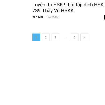
Luyện thi HSK 9 bài tập dịch HSK
789 Thầy Vũ HSKK
Yến Nhi
-
16/07/2024
...
1
2
3
5