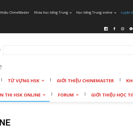
 thiệu ChineMaster
Khóa học tiếng Trung
Học tiếng Trung online
Luyện t
r
e
TỪ VỰNG HSK
GIỚI THIỆU CHINEMASTER
KH
N THI HSK ONLINE
FORUM
GIỚI THIỆU HỌC 
INE