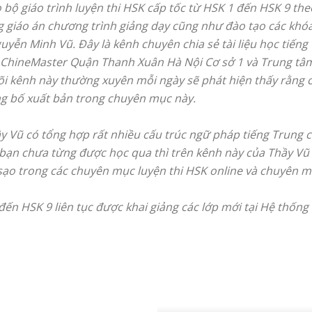
bộ giáo trình luyện thi HSK cấp tốc từ HSK 1 đến HSK 9 theo
 giáo án chương trình giảng dạy cũng như đào tạo các khóa
uyễn Minh Vũ. Đây là kênh chuyên chia sẻ tài liệu học tiếng
 ChineMaster Quận Thanh Xuân Hà Nội Cơ sở 1 và Trung tâ
i kênh này thường xuyên mỗi ngày sẽ phát hiện thấy rằng c
ng bố xuất bản trong chuyên mục này.
ầy Vũ có tổng hợp rất nhiều cấu trúc ngữ pháp tiếng Trung 
ạn chưa từng được học qua thì trên kênh này của Thầy Vũ đ
 sạo trong các chuyên mục luyện thi HSK online và chuyên m
đến HSK 9 liên tục được khai giảng các lớp mới tại Hệ thốn