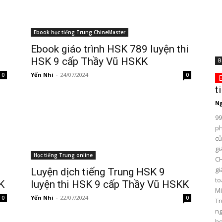
Ebook học tiếng Trung ChineMaster
Ebook giáo trình HSK 789 luyện thi
HSK 9 cấp Thầy Vũ HSKK
B
Yến Nhi
-
24/07/2024
0
0
t
Ng
99
ph
củ
gi
Học tiếng Trung online
CH
gi
Luyện dịch tiếng Trung HSK 9
to
K
luyện thi HSK 9 cấp Thầy Vũ HSKK
Mi
Yến Nhi
-
22/07/2024
0
0
Tr
ng
hơ