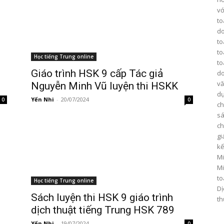
vớ
to
do
to
to
Học tiếng Trung online
to
Giáo trình HSK 9 cấp Tác giả
do
vă
Nguyễn Minh Vũ luyện thi HSKK
dụ
Yến Nhi
-
20/07/2024
0
0
ch
sá
ch
gi
kế
Mi
Mi
to
Học tiếng Trung online
Dị
Sách luyện thi HSK 9 giáo trình
th
dịch thuật tiếng Trung HSK 789
Yến Nhi
-
19/07/2024
0