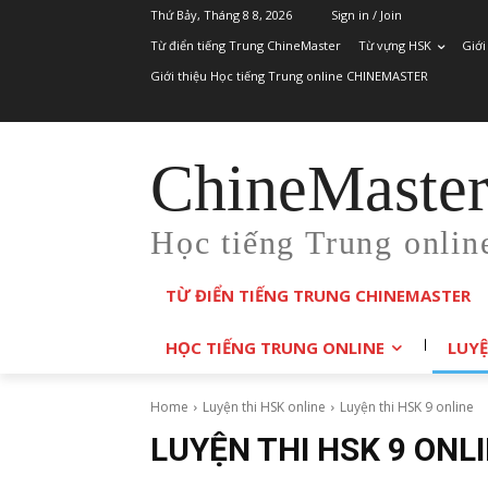
Thứ Bảy, Tháng 8 8, 2026
Sign in / Join
Từ điển tiếng Trung ChineMaster
Từ vựng HSK
Giới
Giới thiệu Học tiếng Trung online CHINEMASTER
ChineMaste
Học tiếng Trung onlin
TỪ ĐIỂN TIẾNG TRUNG CHINEMASTER
HỌC TIẾNG TRUNG ONLINE
LUYỆ
Home
Luyện thi HSK online
Luyện thi HSK 9 online
LUYỆN THI HSK 9 ONL