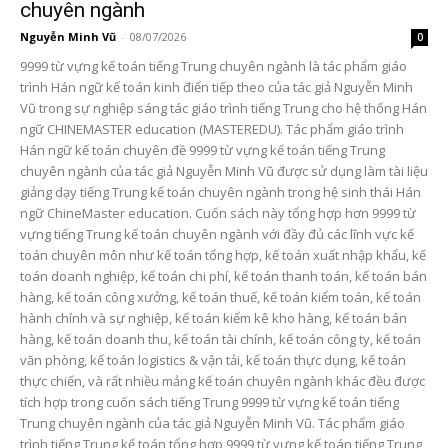
chuyên ngành
Nguyễn Minh Vũ
-
08/07/2026
0
9999 từ vựng kế toán tiếng Trung chuyên ngành là tác phẩm giáo
trình Hán ngữ kế toán kinh điển tiếp theo của tác giả Nguyễn Minh
Vũ trong sự nghiệp sáng tác giáo trình tiếng Trung cho hệ thống Hán
ngữ CHINEMASTER education (MASTEREDU). Tác phẩm giáo trình
Hán ngữ kế toán chuyên đề 9999 từ vựng kế toán tiếng Trung
chuyên ngành của tác giả Nguyễn Minh Vũ được sử dụng làm tài liệu
giảng dạy tiếng Trung kế toán chuyên ngành trong hệ sinh thái Hán
ngữ ChineMaster education. Cuốn sách này tổng hợp hơn 9999 từ
vựng tiếng Trung kế toán chuyên ngành với đầy đủ các lĩnh vực kế
toán chuyên môn như kế toán tổng hợp, kế toán xuất nhập khẩu, kế
toán doanh nghiệp, kế toán chi phí, kế toán thanh toán, kế toán bán
hàng, kế toán công xưởng, kế toán thuế, kế toán kiểm toán, kế toán
hành chính và sự nghiệp, kế toán kiểm kê kho hàng, kế toán bán
hàng, kế toán doanh thu, kế toán tài chính, kế toán công ty, kế toán
văn phòng, kế toán logistics & vận tải, kế toán thực dụng, kế toán
thực chiến, và rất nhiều mảng kế toán chuyên ngành khác đều được
tích hợp trong cuốn sách tiếng Trung 9999 từ vựng kế toán tiếng
Trung chuyên ngành của tác giả Nguyễn Minh Vũ. Tác phẩm giáo
trình tiếng Trung kế toán tổng hợp 9999 từ vựng kế toán tiếng Trung