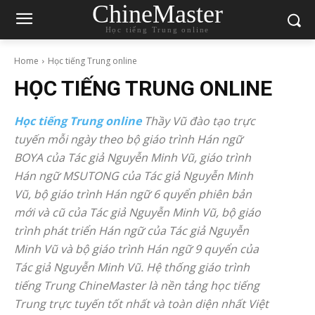
ChineMaster
Học tiếng Trung online
Home
Học tiếng Trung online
HỌC TIẾNG TRUNG ONLINE
Học tiếng Trung online
Thầy Vũ đào tạo trực
tuyến mỗi ngày theo bộ giáo trình Hán ngữ
BOYA của Tác giả Nguyễn Minh Vũ, giáo trình
Hán ngữ MSUTONG của Tác giả Nguyễn Minh
Vũ, bộ giáo trình Hán ngữ 6 quyển phiên bản
mới và cũ của Tác giả Nguyễn Minh Vũ, bộ giáo
trình phát triển Hán ngữ của Tác giả Nguyễn
Minh Vũ và bộ giáo trình Hán ngữ 9 quyển của
Tác giả Nguyễn Minh Vũ. Hệ thống giáo trình
tiếng Trung ChineMaster là nền tảng học tiếng
Trung trực tuyến tốt nhất và toàn diện nhất Việt