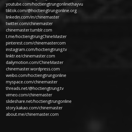
youtube.com/hoctiengtrungonlinethayvu
tiktok.com/@hoctiengtrungonline.org
linkedin.com/in/chinemaster
twitter.com/chinemaster
chinemaster.tumblr.com
t.me/hoctiengtrungChineMaster
pinterest.com/chinemastercom
instagram.com/hoctiengtrung.tv
linktr.ee/chinemaster.com
dailymotion.com/ChineMaster
chinemaster.wordpress.com
weibo.com/hoctiengtrungonline
myspace.com/chinemaster
threads.net/@hoctiengtrung.tv
vimeo.com/chinemaster
slideshare.net/hoctiengtrungonline
story.kakao.com/chinemaster
about.me/chinemaster.com