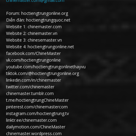
chinemaster.com@gmail.com
Forum: hoctiengtrungonline.org
Diễn đàn: hoctiengtrungquoc.net
Website 1: chinemaster.com
Website 2: chinemaster.vn
Website 3: chinesemaster.vn
Website 4: hoctiengtrungonline.net
facebook.com/ChineMaster
vk.com/hoctiengtrungonline
youtube.com/hoctiengtrungonlinethayvu
tiktok.com/@hoctiengtrungonline.org
linkedin.com/in/chinemaster
twitter.com/chinemaster
chinemaster.tumblr.com
t.me/hoctiengtrungChineMaster
pinterest.com/chinemastercom
instagram.com/hoctiengtrung.tv
linktr.ee/chinemaster.com
dailymotion.com/ChineMaster
chinemaster.wordpress.com