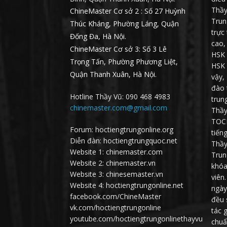
Thầy
ChineMaster Cơ sở 2 : Số 27 Huỳnh
Trun
Thúc Kháng, Phường Láng, Quận
trực
Đống Đa, Hà Nội.
cao,
ChineMaster Cơ sở 3: Số 3 Lê
HSK 
Trọng Tấn, Phường Phương Liệt,
HSK 
Quận Thanh Xuân, Hà Nội.
vậy,
đào 
Hotline Thầy Vũ: 090 468 4983
trun
chinemaster.com@gmail.com
Thầy
TOCF
Forum: hoctiengtrungonline.org
tiến
Diễn đàn: hoctiengtrungquoc.net
Thầy
Website 1: chinemaster.com
Trun
Website 2: chinemaster.vn
khóa
Website 3: chinesemaster.vn
viên
Website 4: hoctiengtrungonline.net
ngày
facebook.com/ChineMaster
đều 
vk.com/hoctiengtrungonline
tác 
youtube.com/hoctiengtrungonlinethayvu
chuẩ