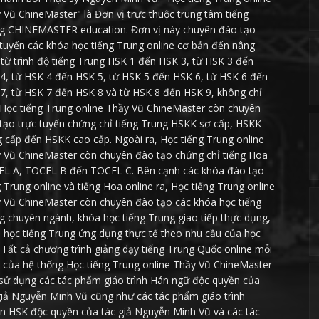
 Vũ ChineMaster" là Đơn vị trực thuộc trung tâm tiếng
g CHINEMASTER education. Đơn vị này chuyên đào tạo
 tuyến các khóa học tiếng Trung online cơ bản đến nâng
 từ trình độ tiếng Trung HSK 1 đến HSK 3, từ HSK 3 đến
4, từ HSK 4 đến HSK 5, từ HSK 5 đến HSK 6, từ HSK 6 đến
7, từ HSK 7 đến HSK 8 và từ HSK 8 đến HSK 9, không chỉ
 Học tiếng Trung online Thầy Vũ ChineMaster còn chuyên
tạo trực tuyến chứng chỉ tiếng Trung HSKK sơ cấp, HSKK
g cấp đến HSKK cao cấp. Ngoài ra, Học tiếng Trung online
 Vũ ChineMaster còn chuyên đào tạo chứng chỉ tiếng Hoa
L A, TOCFL B đến TOCFL C. Bên cạnh các khóa đào tạo
g Trung online và tiếng Hoa online ra, Học tiếng Trung online
 Vũ ChineMaster còn chuyên đào tạo các khóa học tiếng
g chuyên ngành, khóa học tiếng Trung giao tiếp thực dụng,
 học tiếng Trung ứng dụng thực tế theo nhu cầu của học
. Tất cả chương trình giảng dạy tiếng Trung Quốc online mỗi
 của hệ thống Học tiếng Trung online Thầy Vũ ChineMaster
sử dụng các tác phẩm giáo trình Hán ngữ độc quyền của
giả Nguyễn Minh Vũ cũng như các tác phẩm giáo trình
n HSK độc quyền của tác giả Nguyễn Minh Vũ và các tác