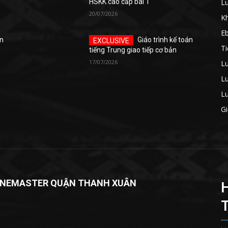
Lu
HSKK cao cấp bài 1
20/07/2026
Kh
E
án
Giáo trình kế toán
T
tiếng Trung giao tiếp cơ bản
17/07/2026
Lu
Lu
Lu
Gi
INEMASTER QUẬN THANH XUÂN
H