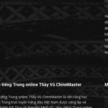
H
C
Họ
ch
di
hà
Th
tá
N
 tiếng Trung online Thầy Vũ ChineMaster
M
tiếng Trung online Thầy Vũ ChineMaster là nền tảng học
g Trung trực tuyến hàng đầu Việt Nam được sáng lập và
 hành bởi Thạc sỹ Nguyễn Minh Vũ. "Học tiếng Trung online