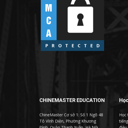
CHINEMASTER EDUCATION
Học
ChineMaster Cơ sở 1: Số 1 Ngõ 48
Học 
Tô Vĩnh Diện, Phường Khương
tiến
Đình, Quận Thanh Xuân, Hà Nội.
điều