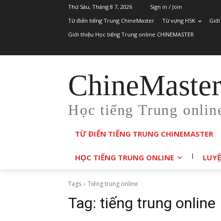
Thứ Sáu, Tháng 8 7, 2026
Sign in / Join
Từ điển tiếng Trung ChineMaster
Từ vựng HSK
Giới
Giới thiệu Học tiếng Trung online CHINEMASTER
ChineMaste
Học tiếng Trung onlin
TỪ ĐIỂN TIẾNG TRUNG CHINEMASTER
HỌC TIẾNG TRUNG ONLINE
LUYỆ
Tags
Tiếng trung online
Tag:
tiếng trung online