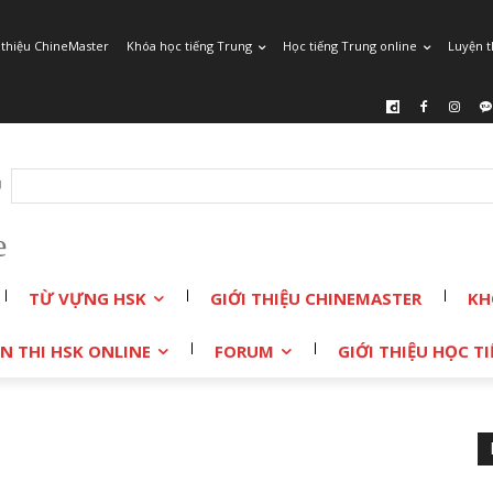
 thiệu ChineMaster
Khóa học tiếng Trung
Học tiếng Trung online
Luyện t
r
e
TỪ VỰNG HSK
GIỚI THIỆU CHINEMASTER
KH
N THI HSK ONLINE
FORUM
GIỚI THIỆU HỌC 