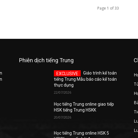
Page 1 of 33
Phiên dịch tiếng Trung
C
án
Giáo trình kế toán
Họ
án
tiếng Trung Mẫu báo cáo kế toán
Từ
thực dụng
22/07/2026
Họ
Bà
Học tiếng Trung online giao tiếp
HSK tiếng Trung HSKK
Ti
20/07/2026
Lu
Lu
Học tiếng Trung online HSK 5