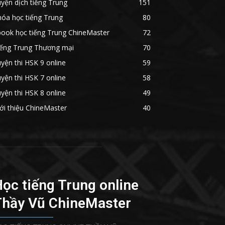
yện dịch tiếng Trung
151
óa học tiếng Trung
80
book học tiếng Trung ChineMaster
72
iếng Trung Thương mại
70
yện thi HSK 9 online
59
yện thi HSK 7 online
58
yện thi HSK 8 online
49
ới thiệu ChineMaster
40
ọc tiếng Trung online
Thầy Vũ ChineMaster