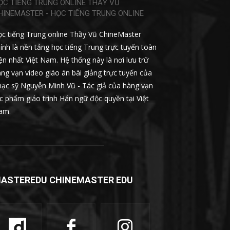
ỌC TIẾNG TRUNG ONLINE THẦY VŨ
HINEMASTER - HỌC TIẾNG TRUNG ONLINE
c tiếng Trung online Thầy Vũ ChineMaster
ính là nền tảng học tiếng Trung trực tuyến toàn
ện nhất Việt Nam. Hệ thống này là nơi lưu trữ
ng vạn video giáo án bài giảng trực tuyến của
ạc sỹ Nguyễn Minh Vũ - Tác giả của hàng vạn
c phẩm giáo trình Hán ngữ độc quyền tại Việt
am.
ASTEREDU CHINEMASTER EDU