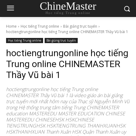
ChineMaster
Học tiếng Trung online
Home
Học tiếng Trung online
Bài giảng trực tuyến
hoctiengtrungonline học tiếng Trung online CHINEMASTER Thầy Vũ bài 1
Học tiếng Trung online
Bài giảng trực tuyến
hoctiengtrungonline học tiếng
Trung online CHINEMASTER
Thầy Vũ bài 1
hoctiengtrungonline học tiếng Trung online
CHINEMASTER Thầy Vũ bài 1 là video giáo án bài giảng
trực tuyến mới nhất hôm nay của Thạc sỹ Nguyễn Minh Vũ
trong Hệ thống trung tâm tiếng Trung CHINEMASTER
education MASTEREDU MASTER EDUCATION CHINESE
MASTEREDU CHINESEHSK HSKCHINESE
TIENGTRUNGHSK HSKTIENGTRUNG THANHXUANHSK
HSKTHANHXUAN Thanh Xuân HSK Quận Thanh Xuân uy