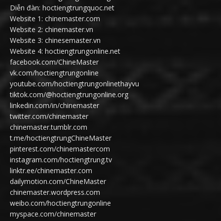
Diễn đàn: hoctiengtrungquoc.net
Website 1: chinemaster.com
Website 2: chinemaster.vn
Website 3: chinesemaster.vn
Website 4: hoctiengtrungonline.net
facebook.com/ChineMaster
vk.com/hoctiengtrungonline
youtube.com/hoctiengtrungonlinethayvu
tiktok.com/@hoctiengtrungonline.org
linkedin.com/in/chinemaster
twitter.com/chinemaster
chinemaster.tumblr.com
t.me/hoctiengtrungChineMaster
pinterest.com/chinemastercom
instagram.com/hoctiengtrung.tv
linktr.ee/chinemaster.com
dailymotion.com/ChineMaster
chinemaster.wordpress.com
weibo.com/hoctiengtrungonline
myspace.com/chinemaster