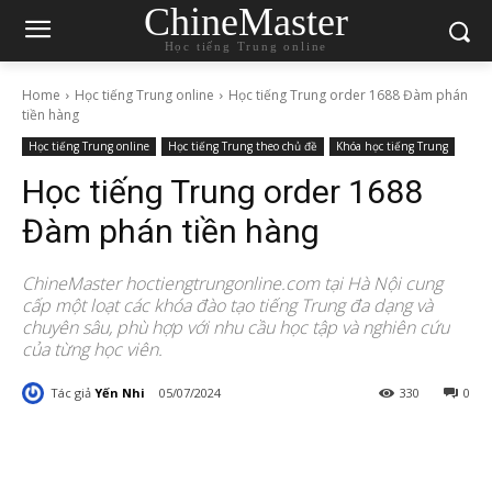
ChineMaster
Học tiếng Trung online
Home
Học tiếng Trung online
Học tiếng Trung order 1688 Đàm phán
tiền hàng
Học tiếng Trung online
Học tiếng Trung theo chủ đề
Khóa học tiếng Trung
Học tiếng Trung order 1688
Đàm phán tiền hàng
ChineMaster hoctiengtrungonline.com tại Hà Nội cung
cấp một loạt các khóa đào tạo tiếng Trung đa dạng và
chuyên sâu, phù hợp với nhu cầu học tập và nghiên cứu
của từng học viên.
Tác giả
Yến Nhi
05/07/2024
330
0